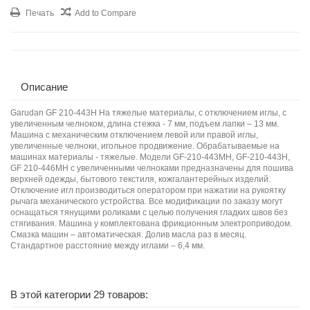
Печать
Add to Compare
Описание
Garudan GF 210-443H На тяжелые материалы, с отключением иглы, с
увеличенным челноком, длина стежка - 7 мм, подъем лапки – 13 мм.
Машина с механическим отключением левой или правой иглы,
увеличенные челноки, игольное продвижение. Обрабатываемые на
машинах материалы - тяжелые. Модели GF-210-443MH, GF-210-443H,
GF 210-446MH с увеличенными челноками предназначены для пошива
верхней одежды, бытового текстиля, кожгалантерейных изделий.
Отключение игл производиться оператором при нажатии на рукоятку
рычага механического устройства. Все модификации по заказу могут
оснащаться тянущими роликами с целью получения гладких швов без
стягивания. Машина у комплектована фрикционным электроприводом.
Смазка машин – автоматическая. Долив масла раз в месяц.
Стандартное расстояние между иглами – 6,4 мм.
В этой категории 29 товаров: