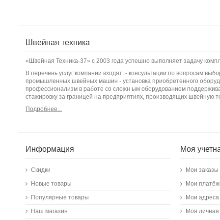
Швейная техника
«Швейная Техника-37» с 2003 года успешно выполняет задачу ком
В перечень услуг компании входят: - консультации по вопросам вы
промышленных швейных машин - установка приобретенного оборудо
профессионализм в работе со сложн ым оборудованием поддержива
стажировку за границей на предприятиях, производящих швейную т
Подробнее...
Информация
Моя учетн
Скидки
Мои заказы
Новые товары
Мои платёж
Популярные товары
Мои адреса
Наш магазин
Моя личная