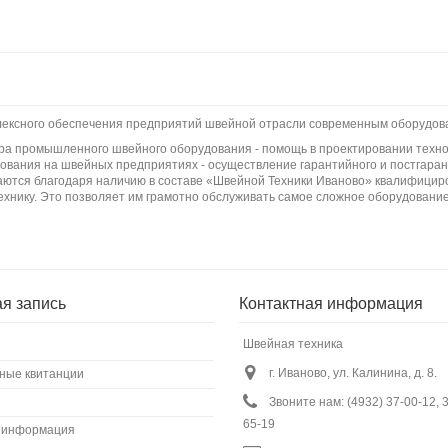
плексного обеспечения предприятий швейной отрасли современным оборудов
бора промышленного швейного оборудования - помощь в проектировании техно
вания на швейных предприятиях - осуществление гарантийного и постгаран
ются благодаря наличию в составе «Швейной Техники Иваново» квалифициро
ехнику. Это позволяет им грамотно обслуживать самое сложное оборудование
ая запись
Контактная информация
Швейная техника
г. Иваново, ул. Калинина, д. 8.
ные квитанции
Звоните нам:
(4932) 37-00-12, 
65-19
 информация