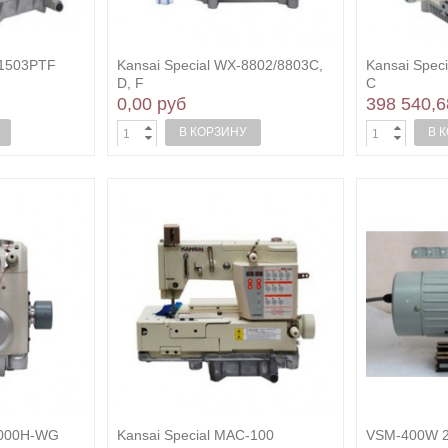
-1503PTF
Kansai Special WX-8802/8803C,
Kansai Spec
D, F
C
0,00 руб
398 540,6
В КОРЗИНУ
В 
2000Н-WG
Kansai Special MAC-100
VSM-400W 2