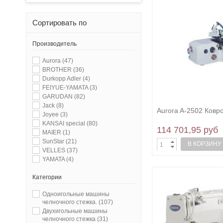
Сортировать по
Производитель
Aurora
(47)
BROTHER
(36)
Durkopp Adler
(4)
FEIYUE-YAMATA
(3)
GARUDAN
(82)
Jack
(8)
Aurora A-2502 Ковр
Joyee
(3)
KANSAI special
(80)
114 701,95 руб
MAIER
(1)
SunStar
(21)
В КОРЗИНУ
VELLES
(37)
YAMATA
(4)
Категории
Одноигольные машины
челночного стежка.
(107)
Двухигольные машины
челночного стежка
(31)