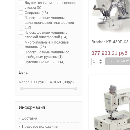
Двухниточные машины цепного
стежка
(5)
Оверлоки
(43)
Плоскошовные машины с
цилиндрической платформой
(12)
Плоскошовные машины с
плоской платформой
(14)
Brother KE-430F-03
Многоигольные и поясные
машины
(25)
377 933,21 руб
Плоскошовные машины со
свободным рукавом
(1)
В КОРЗИНУ
Пуговичные машины
(4)
Петельные машины
(9)
Цена
шлевочные машины
(1)
Закрепочные машины
(3)
Range:
0,00руб - 1 470 691,00руб
Швейные машины «зигзаг»
(8)
Ковровые оверлок
(5)
Рукавные и колонковые машины
(23)
машины с П - образной
Информация
платформой
(7)
Длиннорукавные машины
(6)
Доставка
Машины для декоративной
отстрочки изделий
(3)
Правовое положение
Скорняжные машины
(6)