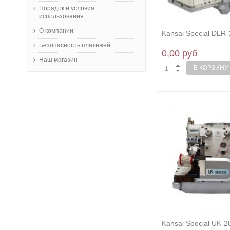
Подшивочные машины
(4)
Порядок и условия
Машины программируемой
использования
строчки
(10)
О компании
Машины для настрочки
Kansai Special DLR
карманов
(1)
Безопасность платежей
комплектация оборудования -
0,00 руб
двигатели
(11)
Наш магазин
ПРИНТЕРЫ ПО ТЕКСТИЛЮ
(4)
В КОРЗИНУ
Машины для спуска края кожи
(1)
Прессы для установки
фуртнитуры
(2)
Kansai Special UK-