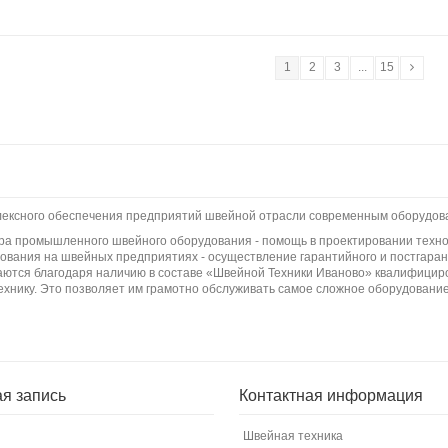
1
2
3
...
15
плексного обеспечения предприятий швейной отрасли современным оборудов
бора промышленного швейного оборудования - помощь в проектировании техно
вания на швейных предприятиях - осуществление гарантийного и постгаран
ются благодаря наличию в составе «Швейной Техники Иваново» квалифициро
ехнику. Это позволяет им грамотно обслуживать самое сложное оборудование
ая запись
Контактная информация
Швейная техника