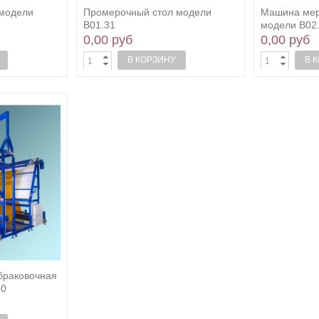
 модели
Промерочный стол модели
Машина мер
В01.31
модели В02
0,00 руб
0,00 руб
В КОРЗИНУ
В 
браковочная
80