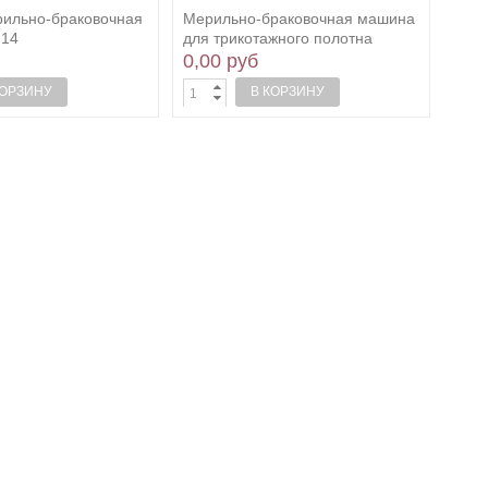
ильно-браковочная
Мерильно-браковочная машина
.14
для трикотажного полотна
мод....
0,00 руб
КОРЗИНУ
В КОРЗИНУ