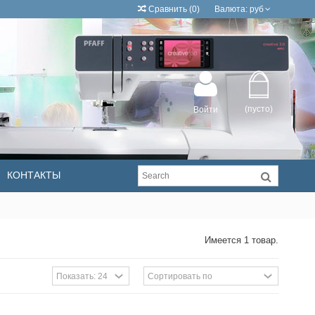
Сравнить
(
0
)
Валюта:
руб
(пусто)
Войти
КОНТАКТЫ
Имеется 1 товар.