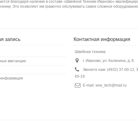
ются благодаря наличию в составе «Швейной Техники Иваново» квалифициро
ехнику. Это позволяет им грамотно обслуживать самое сложное оборудование
ая запись
Контактная информация
Швейная техника
г. Иваново, ул. Калинина, д. 8.
ные квитанции
Звоните нам:
(4932) 37-00-12, 
65-19
 информация
E-mail:
sew_tech@mail.ru