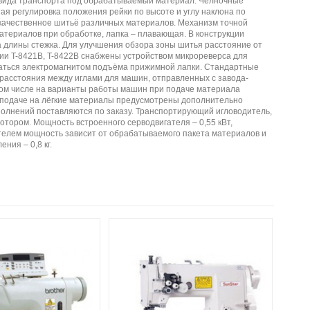
 вида транспорта под обрабатываемый материал. Челночные
ая регулировка положения рейки по высоте и углу наклона по
качественное шитьё различных материалов. Механизм точной
атериалов при обработке, лапка – плавающая. В конструкции
 длины стежка. Для улучшения обзора зоны шитья расстояние от
ерии T-8421B, T-8422B снабжены устройством микрореверса для
щаться электромагнитом подъёма прижимной лапки. Стандартные
ы расстояния между иглами для машин, отправленных с завода-
 том числе на варианты работы машин при подаче материала
й подаче на лёгкие материалы предусмотрены дополнительно
исполнений поставляются по заказу. Транспортирующий игловодитель,
отором. Мощность встроенного серводвигателя – 0,55 кВт,
ателем мощность зависит от обрабатываемого пакета материалов и
ния – 0,8 кг.
SunS
0,0