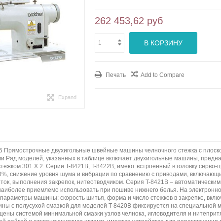
262 453,62 руб
В КОРЗИНУ
Печать
Add to Compare
Expand
 005 Прямострочные двухигольные швейные машины челночного стежка с пло
и Ряд моделей, указанных в таблице включает двухигольные машины, предназ
тежком 301 X 2. Серии T-8421B, T-8422B, имеют встроенный в головку серв
0%, снижение уровня шума и вибрации по сравнению с приводами, включаю
ток, выполнения закрепок, нитеотводчиком. Серия T-8421B – автоматическими
наиболее приемлемо использовать при пошиве нижнего белья. На электронно
параметры машины: скорость шитья, форма и число стежков в закрепке, вкл
ны с полусухой смазкой для моделей T-8420B фиксируется на специальной м
ены системой минимальной смазки узлов челнока, игловодителя и нитеприт