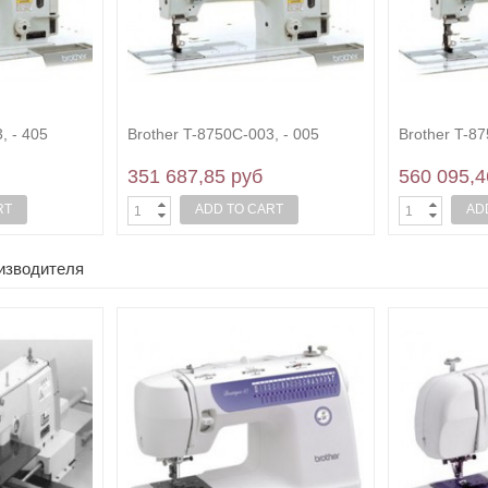
, - 405
Brother T-8750C-003, - 005
Brother T-87
351 687,85 руб
560 095,4
RT
ADD TO CART
AD
оизводителя