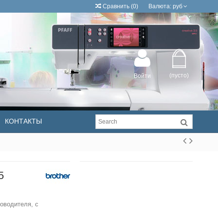
Сравнить
(
0
)
Валюта:
руб
(пусто)
Войти
КОНТАКТЫ
5
оводителя, с