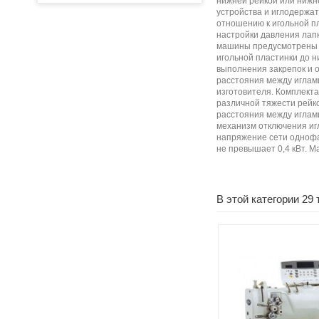
нижней рейкой или нижн
устройства и иглодержат
отношению к игольной п
настройки давления лап
машины предусмотрены п
игольной пластинки до н
выполнения закрепок и 
расстояния между иглами
изготовителя. Комплект
различной тяжести рейк
расстояния между иглами
механизм отключения игл
напряжение сети однофаз
не превышает 0,4 кВт. Ма
В этой категории 29 