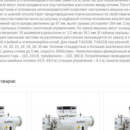
ей рейкой и отклоняющимися иглами, имеется устройство для переключения
ели могут легко раздвигаться под требуемое расстояние между иглами. Прост
ластинке и положения нитенаправителей позволяют настраивать машину на 
ки со шкалой способствует предотвращению порчи различных по свойствам м
ростая намотка ниток на шпульку и надёжный стопор положения регулятора
ижней части рукава увеличено до 87 мм, вылет рукава составляет 264 мм. С
отдельных стежков с кнопочным управлением. По заказу машины могут осна
 включают 18 размеров в диапазоне от 3,2 мм до 38,1 мм. В таблице указан
ация сменными частями на различные расстояния производится по заказу, в
ой и рейкой и отклоняющейся иглой. Для серий T-8420B, T-8421B при реечно
: 18, 20, 22, 24, 26, 28, 30 мм. Челноки стандартные и большие различных 
, длина стежка до 5 мм, скорость 3000стмин. Укомплектована фрикционным м
ного тока – 110, 220 В, трёхфазного – 220, 380 В. Потребляемая серводвиг
сса швейных головок: 42,5–49,5 кг, станции управления – 6,1 кг, панели управле
товаров: