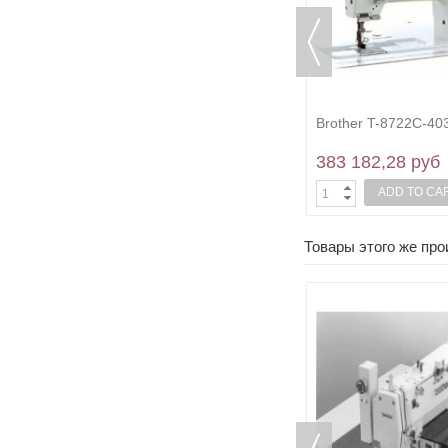
Brother T-8720C-003, - 005
Brother T-8722C-403
251 080,63 руб
383 182,28 руб
ADD TO CART
ADD TO CA
Товары этого же пр