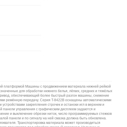
ской платформой Машины с продвижением материала нижней рейкой
наченные для обработки нижнего белья, лёгких, средних и тяжёлых
о-привод, обеспечивающий более быстрый разгон машины, снижение
щими ремённую передачу. Серия T-8422B оснащены автоматическими
 устройствами закрепления строчек и останоки игл в верхнем и
й панели управления с графическим дисплеем задаются и
ючение и выключение обрезки ниток, число программируемых стежков
алой панели и по сигналу на ней смазка должна быть обновлена.
ягивателя. Транспортировка материала может производиться