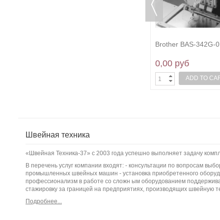
03A
Brother BAS-326G-01A-02-03A
Brother BAS-342G-
0,00 руб
0,00 руб
ADD TO CART
ADD TO CA
Швейная техника
«Швейная Техника-37» с 2003 года успешно выполняет задачу ком
В перечень услуг компании входят: - консультации по вопросам вы
промышленных швейных машин - установка приобретенного оборудо
профессионализм в работе со сложн ым оборудованием поддержива
стажировку за границей на предприятиях, производящих швейную т
Подробнее...