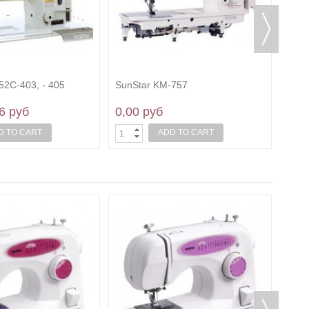
52C-403, - 405
SunStar KM-757
6 руб
0,00 руб
D TO CART
ADD TO CART
Brot
0,0