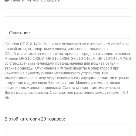
Печать
Add to Compare
Описание
Garudan GF 210-143H Машина с механическим отключением левой или
правой иглы, стандартные челноки, игольное продвижение.
Обрабатываемые на машинах материалы – средние и средне-тяжелые.
Модели GF-210-143LM, GF-210-143H, GF 210-146LM, GF-210-147LM/ACS
со стандартными челноками предназначены для пошива белья и
верхней одежды. Отключение игл производиться оператором при
нажатии на рукоятку рычага механического устройства. Все
модификации по заказу могут оснащаться тянущими роликами с целью
получения гладких швов без стягивания. Машина у комплектована
фрикционным электроприводом. Смазка машин – автоматическая.
Долив масла раз в месяц. Стандартное расстояние между иглами – 6,4
мм.
В этой категории 29 товаров: