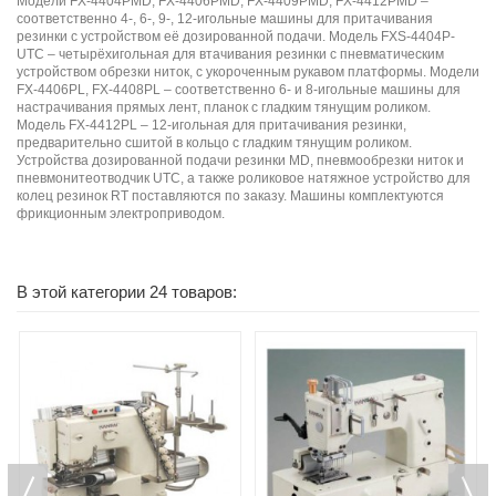
Модели FX-4404PMD, FX-4406PMD, FX-4409PMD, FX-4412PMD –
соответственно 4-, 6-, 9-, 12-игольные машины для притачивания
резинки с устройством её дозированной подачи. Модель FXS-4404P-
UTC – четырёхигольная для втачивания резинки с пневматическим
устройством обрезки ниток, с укороченным рукавом платформы. Модели
FX-4406PL, FX-4408PL – соответственно 6- и 8-игольные машины для
настрачивания прямых лент, планок с гладким тянущим роликом.
Модель FX-4412PL – 12-игольная для притачивания резинки,
предварительно сшитой в кольцо с гладким тянущим роликом.
Устройства дозированной подачи резинки MD, пневмообрезки ниток и
пневмонитеотводчик UTC, а также роликовое натяжное устройство для
колец резинок RT поставляются по заказу. Машины комплектуются
фрикционным электроприводом.
В этой категории 24 товаров: