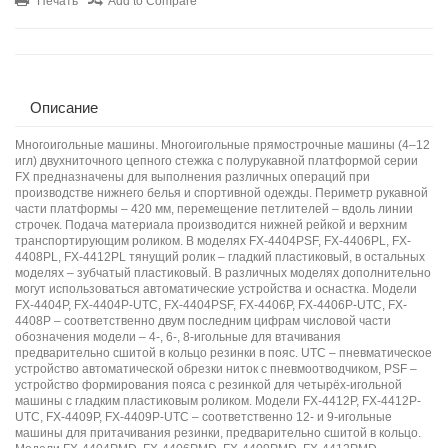
Печать
Add to Compare
Описание
Многоигольные машины. Многоигольные прямострочные машины (4–12
игл) двухниточного цепного стежка с полурукавной платформой серии
FX предназначены для выполнения различных операций при
производстве нижнего белья и спортивной одежды. Периметр рукавной
части платформы – 420 мм, перемещение петлителей – вдоль линии
строчек. Подача материала производится нижней рейкой и верхним
транспортирующим роликом. В моделях FX-4404PSF, FX-4406PL, FX-
4408PL, FX-4412PL тянущий ролик – гладкий пластиковый, в остальных
моделях – зубчатый пластиковый. В различных моделях дополнительно
могут использоваться автоматические устройства и оснастка. Модели
FX-4404P, FX-4404P-UTC, FX-4404PSF, FX-4406P, FX-4406P-UTC, FX-
4408P – соответственно двум последним цифрам числовой части
обозначения модели – 4-, 6-, 8-игольные для втачивания
предварительно сшитой в кольцо резинки в пояс. UTC – пневматическое
устройство автоматической обрезки ниток с пневмоотводчиком, PSF –
устройство формирования пояса с резинкой для четырёх-игольной
машины с гладким пластиковым роликом. Модели FX-4412P, FX-4412P-
UTC, FX-4409P, FX-4409P-UTC – соответственно 12- и 9-игольные
машины для притачивания резинки, предварительно сшитой в кольцо.