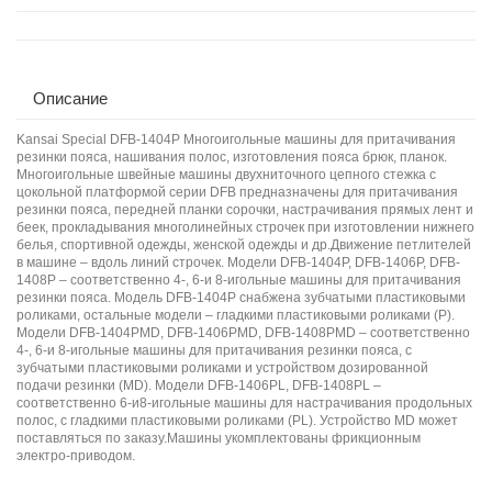
Описание
Kansai Special DFB-1404P Многоигольные машины для притачивания
резинки пояса, нашивания полос, изготовления пояса брюк, планок.
Многоигольные швейные машины двухниточного цепного стежка с
цокольной платформой серии DFB предназначены для притачивания
резинки пояса, передней планки сорочки, настрачивания прямых лент и
беек, прокладывания многолинейных строчек при изготовлении нижнего
белья, спортивной одежды, женской одежды и др.Движение петлителей
в машине – вдоль линий строчек. Модели DFB-1404P, DFB-1406P, DFB-
1408P – соответственно 4-, 6-и 8-игольные машины для притачивания
резинки пояса. Модель DFB-1404P снабжена зубчатыми пластиковыми
роликами, остальные модели – гладкими пластиковыми роликами (P).
Модели DFB-1404PMD, DFB-1406PMD, DFB-1408PMD – соответственно
4-, 6-и 8-игольные машины для притачивания резинки пояса, с
зубчатыми пластиковыми роликами и устройством дозированной
подачи резинки (MD). Модели DFB-1406PL, DFB-1408PL –
соответственно 6-и8-игольные машины для настрачивания продольных
полос, с гладкими пластиковыми роликами (PL). Устройство MD может
поставляться по заказу.Машины укомплектованы фрикционным
электро-приводом.