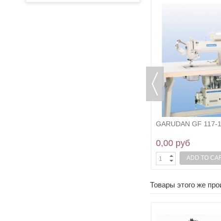
GARUDAN GF 117-103LM
GARUDAN GF 117-
77 764,04 руб
0,00 руб
ADD TO CART
ADD TO CA
Товары этого же пр
SALE!
SALE!