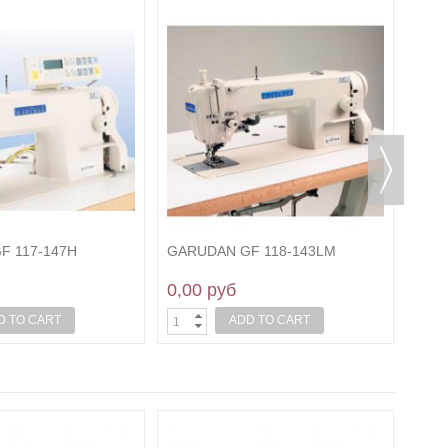
GAR
0,0
F 117-147H
GARUDAN GF 118-143LM
0,00 руб
D TO CART
ADD TO CART