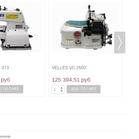
Vell
1 4
 373
VELLES VC 2502
 руб
125 394,51 руб
D TO CART
ADD TO CART
анием.