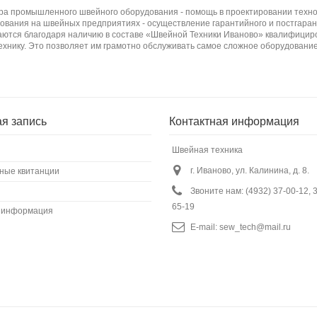
бора промышленного швейного оборудования - помощь в проектировании техно
вания на швейных предприятиях - осуществление гарантийного и постгаран
ются благодаря наличию в составе «Швейной Техники Иваново» квалифициро
ехнику. Это позволяет им грамотно обслуживать самое сложное оборудование
ая запись
Контактная информация
Швейная техника
г. Иваново, ул. Калинина, д. 8.
ные квитанции
Звоните нам:
(4932) 37-00-12, 
65-19
 информация
E-mail:
sew_tech@mail.ru