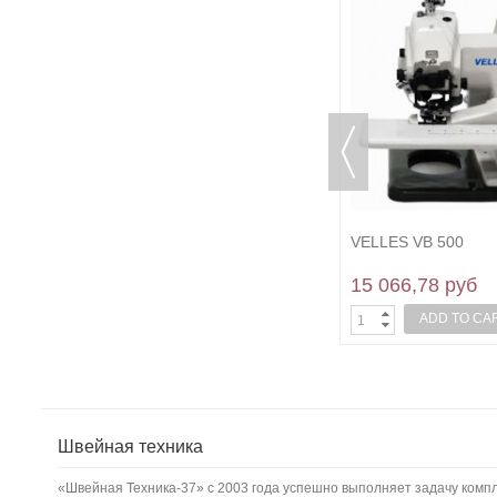
Joyee JY-A621G-BD/02
VELLES VB 500
28 869,90 руб
15 066,78 руб
ADD TO CART
ADD TO CA
Швейная техника
«Швейная Техника-37» с 2003 года успешно выполняет задачу ком