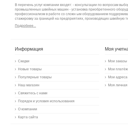
В перечень услуг компании входят: - консультации по вопросам вы
промышленных швейных машин - установка приобретенного оборудо
профессионализм в работе со сложн ым оборудованием поддержива
стажировку за границей на предприятиях, производящих швейную т
Подробнее...
Информация
Моя учетн
Скидки
Мои заказы
Новые товары
Мои платёж
Популярные товары
Мои адреса
Наш магазин
Моя личная
Свяжитесь с нами
Порядок и условия использования
О компании
Карта сайта