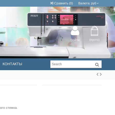
Сравнить
(
0
)
Валюта:
руб
(пусто)
Войти
КОНТАКТЫ
ого стежка.