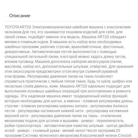
Описание
TOYOTA ART20 Электромеханическая швейная машина с классическим
челноком Для тех, кто занимается пошивом изделий для себя, для
своей семьи, подойдёт именно эта модель. Машина ART20 обладает
мягким и плавным ходом. В машине есть набор всех необходимых
швейных программ: рабочие строчки, краеобмёточные, фестонные,
декоративные. Автоматическая петля выполняется с помощью
специальной петельной лапки, в которой можно задать длину петли,
вложив пуговицу. Машина дополнена набором аксессуаров (лапки,
масленка, набор игл, дополнительные шпульки, отвёртки). Для хранения
этих аксессуаров предусмотрен отсек внутри съёмной рукавной
платформы. Регулировка давления лапки на ткань позволяет
справиться практически с любым типом ткани, будь то шёлк, шифон или
несколько слоёв джинсы, кожи. Машина ART20 идеально подходит для
выполнения основных швейных операций при изготовлении и ремонте
одежды. Эта надежная машина имеет традиционный набор функций,
которые необходимы для шитья, а именно - плавная регулировка длины
строчки - плавная регулировка ширины зигзага - регулировка баланса
петли - регулировка натяжения нижней нити - регулировка натяжения
верхней нити - регулировка давления лапки на ткань - отключение
механизма подачи для штопки и вышивки - реверс - переключатель
рейки-транспортера - автоматическая намотка шпульки - шитье двойной
иглой - реверс - съемный рукав - мягкий чехол Число программ:20
программ Система челночного механизма:Классический челнок Способ