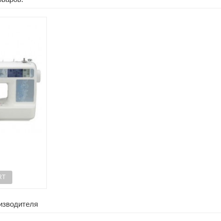
RT
оизводителя