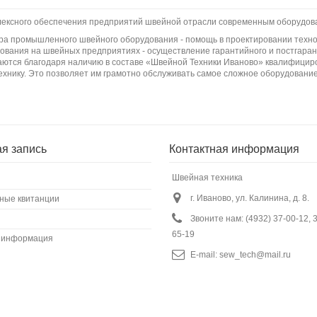
плексного обеспечения предприятий швейной отрасли современным оборудов
бора промышленного швейного оборудования - помощь в проектировании техно
вания на швейных предприятиях - осуществление гарантийного и постгаран
ются благодаря наличию в составе «Швейной Техники Иваново» квалифициро
ехнику. Это позволяет им грамотно обслуживать самое сложное оборудование
ая запись
Контактная информация
Швейная техника
г. Иваново, ул. Калинина, д. 8.
ные квитанции
Звоните нам:
(4932) 37-00-12, 
65-19
 информация
E-mail:
sew_tech@mail.ru