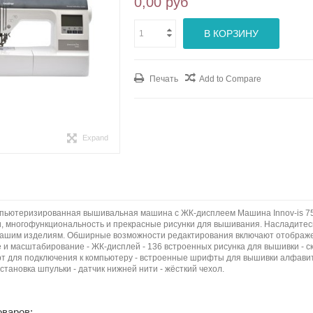
0,00 руб
В КОРЗИНУ
Печать
Add to Compare
Expand
Компьютеризированная вышивальная машина с ЖК-дисплеем Машина Innov-is 7
, многофункциональность и прекрасные рисунки для вышивания. Насладитес
вашим изделиям. Обширные возможности редактирования включают отображение
 и масштабирование - ЖК-дисплей - 136 встроенных рисунка для вышивки - с
рт для подключения к компьютеру - встроенные шрифты для вышивки алфавита
становка шпульки - датчик нижней нити - жёсткий чехол.
оваров: