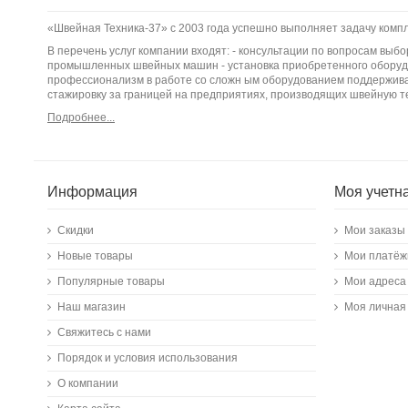
«Швейная Техника-37» с 2003 года успешно выполняет задачу ком
В перечень услуг компании входят: - консультации по вопросам вы
промышленных швейных машин - установка приобретенного оборудо
профессионализм в работе со сложн ым оборудованием поддержива
стажировку за границей на предприятиях, производящих швейную т
Подробнее...
Информация
Моя учетн
Скидки
Мои заказы
Новые товары
Мои платёж
Популярные товары
Мои адреса
Наш магазин
Моя личная
Свяжитесь с нами
Порядок и условия использования
О компании