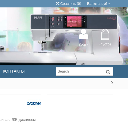
Сравнить
(
0
)
Валюта:
руб
(пусто)
Войти
КОНТАКТЫ
шина с ЖК-дисплеем