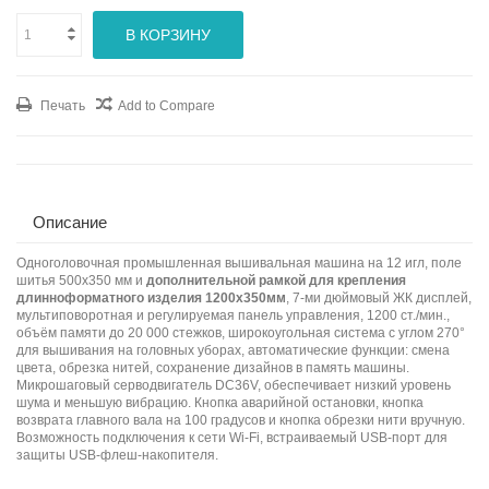
В КОРЗИНУ
Печать
Add to Compare
Описание
Одноголовочная промышленная вышивальная машина на 12 игл, поле
шитья 500х350 мм и
дополнительной рамкой для крепления
длинноформатного изделия 1200х350мм
,
7-ми дюймовый ЖК дисплей,
мультиповоротная и регулируемая панель управления, 1200 ст./мин.,
объём памяти до 20 000 стежков, широкоугольная система с углом 270°
для вышивания на головных уборах, автоматические функции: смена
цвета, обрезка нитей, сохранение дизайнов в память машины.
Микрошаговый серводвигатель DC36V, обеспечивает низкий уровень
шума и меньшую вибрацию. Кнопка аварийной остановки, кнопка
возврата главного вала на 100 градусов и кнопка обрезки нити вручную.
Возможность подключения к сети Wi-Fi, встраиваемый USB-порт для
защиты USB-флеш-накопителя.