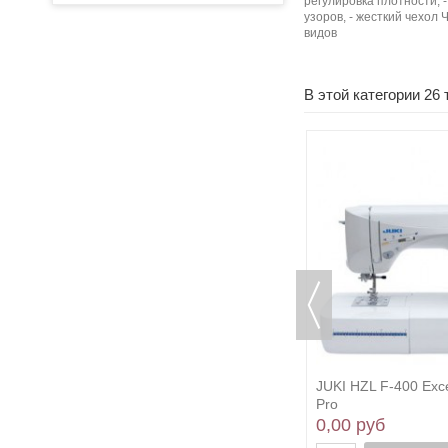
регулировка плотности, -
узоров, - жесткий чехол
видов
В этой категории 26 
Leader VS 799E
JUKI HZL F-400 Exce
Pro
0,00 руб
0,00 руб