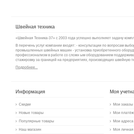
Швейная техника
«Швейная Техника-37» с 2003 года успешно выполняет задачу ком
В перечень услуг компании входят: - консультации по вопросам вы
промышленных швейных машин - установка приобретенного оборудо
профессионализм в работе со сложн ым оборудованием поддержива
стажировку за границей на предприятиях, производящих швейную т
Подробнее...
Информация
Моя учетн
Скидки
Мои заказы
Новые товары
Мои платёж
Популярные товары
Мои адреса
Наш магазин
Моя личная