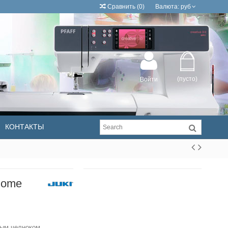
Сравнить
(
0
)
Валюта:
руб
(пусто)
Войти
КОНТАКТЫ
Home
ным челноком