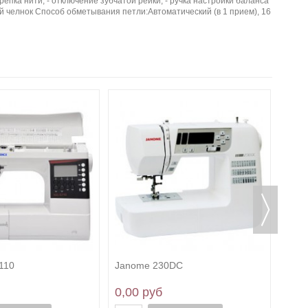
репка нити, - отключение зубчатой рейки, - ручка настройки баланса
й челнок Способ обметывания петли:Автоматический (в 1 прием), 16
Jan
0,0
110
Janome 230DС
0,00 руб