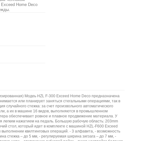
0 Exceed Home Deco
ежды.
изированная) Модеь HZL F-300 Exceed Home Deco предназначена
анимается или планирует заняться стегальными операциями, так в
я случайного стежка: за счет произвольного автоматического
ли, а их в машине 16 видов, выполняются в промышленном
ртера обеспечивает ровное и плавное продвижение материала. У
ся легким нажатием на педаль. Большую рабочую область: 203mm
очий стол, который идет в комплекте с машиной HZL-F600 Exceed
и выполнении квилтинговых операций. - 3 алфавита, - возможность
на стежка – до 5 мм, - регулируемая ширина зигзага – до 7 мм, -