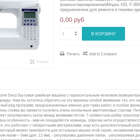
(компьютеризированная)Модеь HZL F-30
предназначена для ремонта и пошива од
0,00 руб
В КОРЗИНУ
Печать
Add to Compare
Expand
Home Deco Бытовая швейная машина с горизонтальным челноком (компьютер
ежды. Нам бы хотелось обратить на эту машины особое внимание тех, кто з
ый ряд программ, предназначенных именно для таких работ, и особая функци
ны стежка вы сможете получить очень необычные квилтинговые строчки. Пет
ляет регулировать зазор между кромками петли. 7-сегментная рейка транспо
дна особенность - вам не понадобятся ножницы, обрезка нити осуществляет
те, кто работают с габаритными материалами, еще есть дополнительный раб
, и который можно приобрести для остальных машин этой серии, незаменим пр
ем лапки – 5мм (доп. 12 мм), - регулировка давления лапки, - регулируемая дли