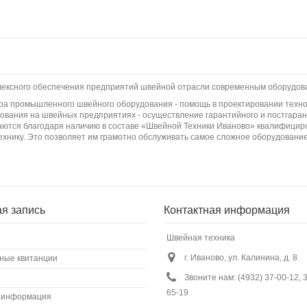
плексного обеспечения предприятий швейной отрасли современным оборудов
бора промышленного швейного оборудования - помощь в проектировании техно
вания на швейных предприятиях - осуществление гарантийного и постгаран
ются благодаря наличию в составе «Швейной Техники Иваново» квалифициро
ехнику. Это позволяет им грамотно обслуживать самое сложное оборудование
ая запись
Контактная информация
Швейная техника
г. Иваново, ул. Калинина, д. 8.
ные квитанции
Звоните нам:
(4932) 37-00-12, 
65-19
 информация