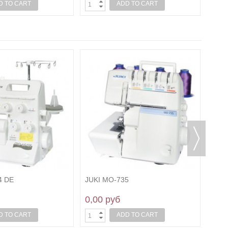
D TO CART
ADD TO CART
4 DE
JUKI MO-735
JUKI
Pro
0,00 руб
0,0
D TO CART
ADD TO CART