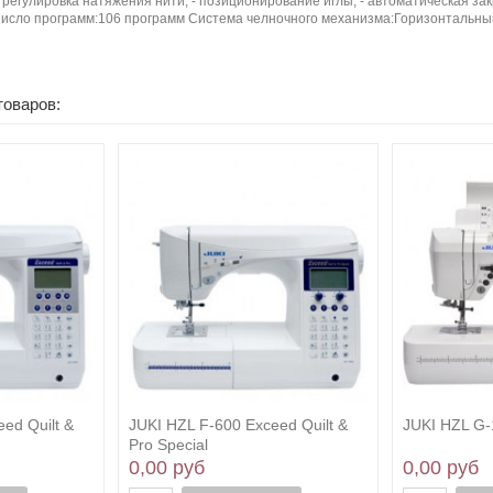
 регулировка натяжения нити, - позиционирование иглы, - автоматическая зак
 Число программ:106 программ Система челночного механизма:Горизонтальны
товаров:
ed Quilt &
JUKI HZL F-600 Exceed Quilt &
JUKI HZL G-
Pro Special
0,00 руб
0,00 руб